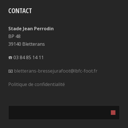
CONTACT
Stade Jean Perrodin
BP 48
39140 Bletterans
☎️ 03 84 85 14 11
📧
bletterans-bressejurafoot@lbfc-foot.fr
Politique de confidentialité