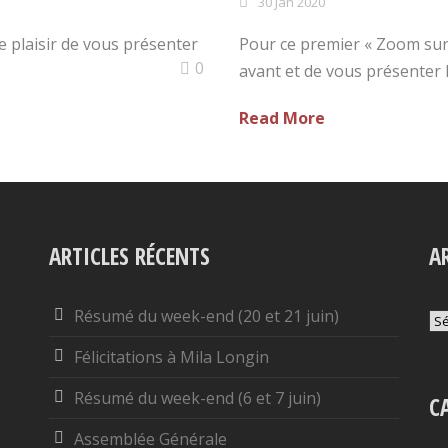
30 Jan 2020
 plaisir de vous présenter
Pour ce premier « Zoom sur…
0
avant et de vous présenter le
Read More
ARTICLES RÉCENTS
A
Résumé du week-end (20 et 21 juin)
Ar
Félicitations à Mila Longin
Résumé du week-end (6 et 7 juin)
C
Assemblée Générale