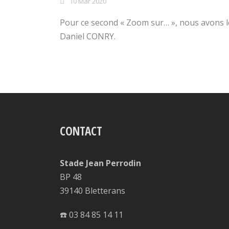
10 Mar 2020
Pour ce second « Zoom sur… », nous avons le
Daniel CONRY.
CONTACT
Stade Jean Perrodin
BP 48
39140 Bletterans
☎️ 03 84 85 14 11