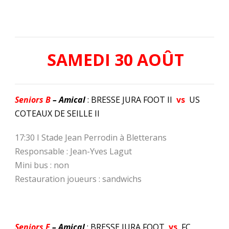
SAMEDI 30 AOÛT
Seniors B
– Amical
: BRESSE JURA FOOT II
vs
US
COTEAUX DE SEILLE II
17:30 I Stade Jean Perrodin à Bletterans
Responsable : Jean-Yves Lagut
Mini bus : non
Restauration joueurs : sandwichs
Seniors F
– Amical
: BRESSE JURA FOOT
vs
FC