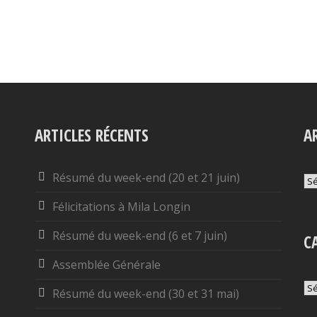
ARTICLES RÉCENTS
A
Résumé du week-end (20 et 21 juin)
Ar
Félicitations à Mila Longin
Résumé du week-end (6 et 7 juin)
C
Assemblée Générale
Ca
Résumé du week-end (30 et 31 mai)