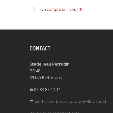
On compte sur vous !!!
CONTACT
Stade Jean Perrodin
BP 48
39140 Bletterans
☎️ 03 84 85 14 11
📧
bletterans-bressejurafoot@lbfc-foot.fr