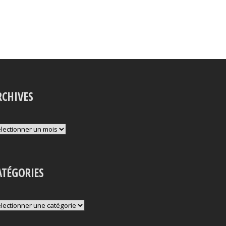
RCHIVES
chives
ATÉGORIES
tégories