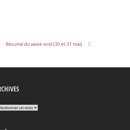
Résumé du week-end (30 et 31 mai)
RCHIVES
chives