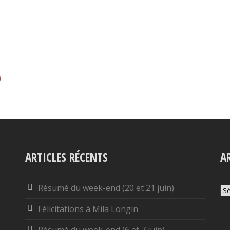
)
ARTICLES RÉCENTS
A
Résumé du week-end (20 et 21 juin)
Ar
Félicitations à Mila Longin