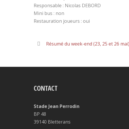
Responsable : Nicolas DEBORD
Mini bus : non
Restauration joueurs : oui
Résumé du week-end (23, 25 et 26 mai
CONTACT
Stade Jean Perrodin
BP 48
39140 Bletterans