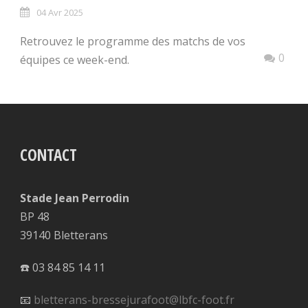
04 Avr 2025
Retrouvez le programme des matchs de vos
0
équipes ce week-end.
CONTACT
Stade Jean Perrodin
BP 48
39140 Bletterans
☎️ 03 84 85 14 11
📧
bletterans-bressejurafoot@lbfc-foot.fr