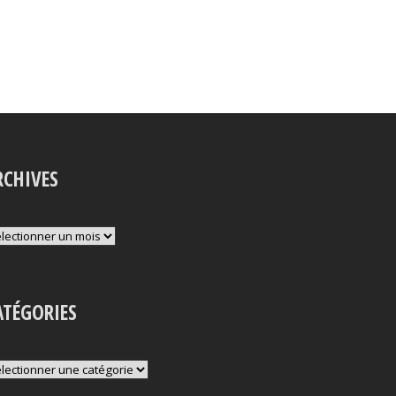
RCHIVES
chives
ATÉGORIES
tégories