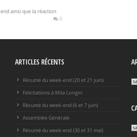
end ainsi que la réaction
0
ARTICLES RÉCENTS
A
Résumé du week-end (20 et 21 juin)
Ar
Félicitations à Mila Longin
Résumé du week-end (6 et 7 juin)
C
Assemblée Générale
Ca
Résumé du week-end (30 et 31 mai)