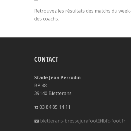
Retrouvez les résultats des matchs du week-
des coachs.
CONTACT
Stade Jean Perrodin
BP 48
39140 Bletterans
☎️ 03 84 85 14 11
📧
bletterans-bressejurafoot@lbfc-foot.fr