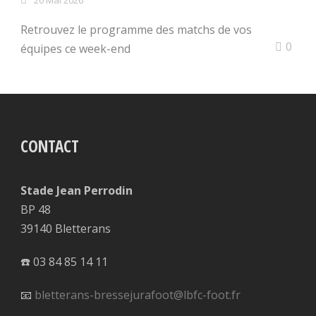
20 Mai 2026
Retrouvez le programme des matchs de vos
0
équipes ce week-end
CONTACT
Stade Jean Perrodin
BP 48
39140 Bletterans
☎️ 03 84 85 14 11
📧
bletterans-bressejurafoot@lbfc-foot.fr